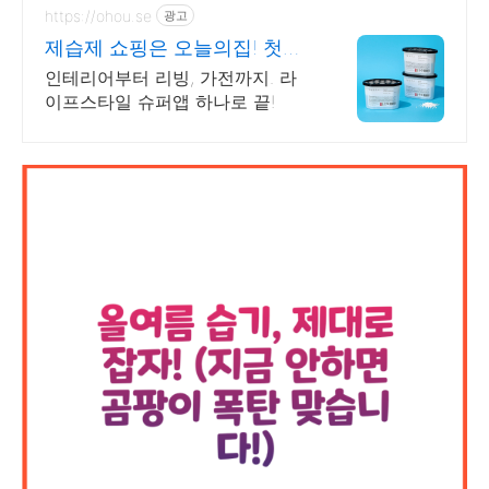
https://ohou.se
광고
제습제 쇼핑은 오늘의집! 첫구
매라면 최대 2만원 할인
인테리어부터 리빙, 가전까지. 라
이프스타일 슈퍼앱 하나로 끝!