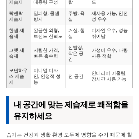
제습제
대용량 구성
랍
도
락앤락
밀폐형, 물샘
주방, 욕
재사용 가능, 안전
제습제
방지
실
성 우수
한샘 제
깔끔한 외형,
거실, 침
디자인 우수, 성능
습제
브랜드 신뢰도
실
뛰어남
신발장,
코멧 제
저렴한 가격,
가성비 우수, 다량
작은 공
습제
빠른 흡수력
사용 적합
간
모던하우
미니멀 디자
인테리어 어울림,
스 제습
인, 안정적 성
전 공간
장시간 사용 가능
제
능
내 공간에 맞는 제습제로 쾌적함을
유지하세요
습기는 건강과 생활 환경 모두에 영향을 주기 때문에 철